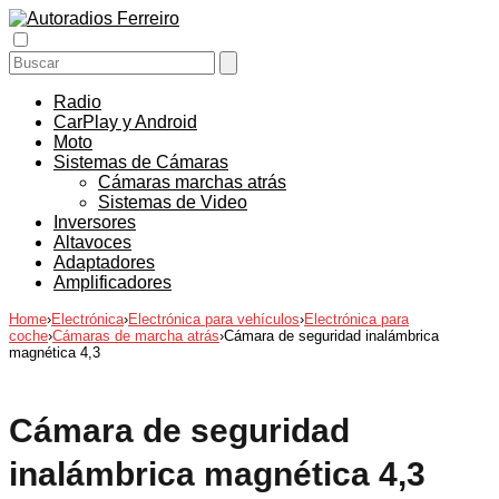
Radio
CarPlay y Android
Moto
Sistemas de Cámaras
Cámaras marchas atrás
Sistemas de Video
Inversores
Altavoces
Adaptadores
Amplificadores
Home
›
Electrónica
›
Electrónica para vehículos
›
Electrónica para
coche
›
Cámaras de marcha atrás
›
Cámara de seguridad inalámbrica
magnética 4,3
Cámara de seguridad
inalámbrica magnética 4,3